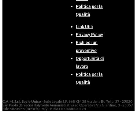
Politica per la
Qualità
Link Utili
Privacy Policy
Richiedi un
preventivo
Opportunità di
lavoro
Politica per la
Qualità
C.A.M. S.r.l. Socio Unico
- Sede Legale S.P. 668 KM 38 Via della Boffella, 37 - 25020
San Paolo (Brescia) Italy Sede Amministrativa ed Operativa Via Giardino, 3 - 25057
Sale Marasino (Brescia) Italy - P.IVA IT00448220178