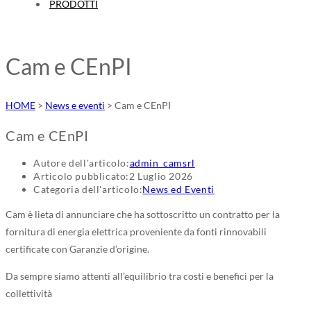
PRODOTTI
Cam e CEnPI
HOME
>
News e eventi
>
Cam e CEnPI
Cam e CEnPI
Autore dell'articolo:
admin_camsrl
Articolo pubblicato:
2 Luglio 2026
Categoria dell'articolo:
News ed Eventi
Cam è lieta di annunciare che ha sottoscritto un contratto per la
fornitura di energia elettrica proveniente da fonti rinnovabili
certificate con Garanzie d’origine.
Da sempre siamo attenti all’equilibrio tra costi e benefici per la
collettività