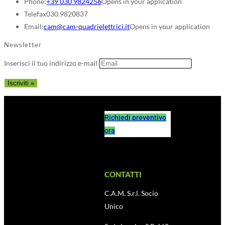
Phone:
+39 030 9824256
Opens in your application
Telefax
030.9820837
Email:
cam@cam-quadrielettrici.it
Opens in your application
Newsletter
Inserisci il tuo indirizzo e-mail
Richiedi preventivo
ora
CONTATTI
C.A.M. S.r.l. Socio
Unico