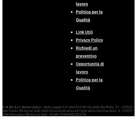
lavoro
Politica per la
Qualità
Link Utili
Privacy Policy
Richiedi un
preventivo
Opportunità di
lavoro
Politica per la
Qualità
C.A.M. S.r.l. Socio Unico
- Sede Legale S.P. 668 KM 38 Via della Boffella, 37 - 25020
San Paolo (Brescia) Italy Sede Amministrativa ed Operativa Via Giardino, 3 - 25057
Sale Marasino (Brescia) Italy - P.IVA IT00448220178