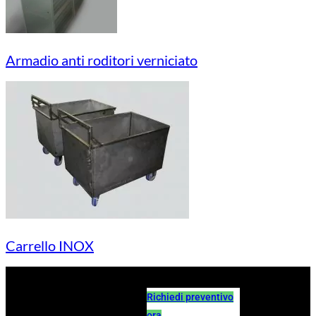
Armadio anti roditori verniciato
Carrello INOX
Richiedi preventivo
ora