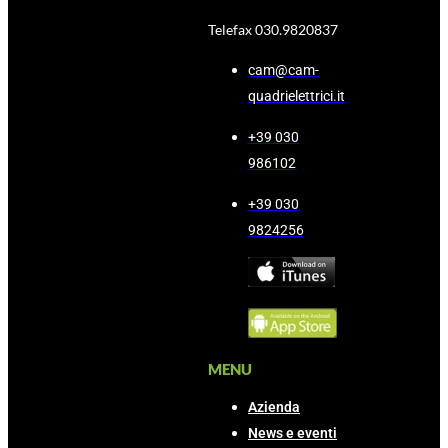
Telefax 030.9820837
cam@cam-
quadrielettrici.it
+39 030
986102
+39 030
9824256
MENU
Azienda
News e eventi