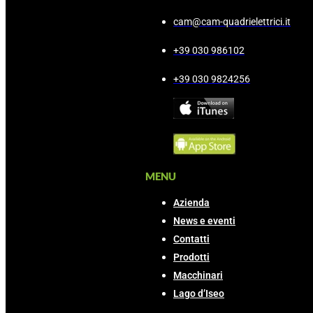
cam@cam-quadrielettrici.it
+39 030 986102
+39 030 9824256
MENU
Azienda
News e eventi
Contatti
Prodotti
Macchinari
Lago d’Iseo