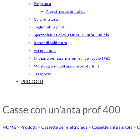
Piegatura
Piegatrice automatica
Calandratura
Taglio tubi e profili
Spazzolatura e levigatura INOX/Alluminio
Robot di saldatura
Verniciatura
Impianti per guarnizioni e incollaggio IP65
Montaggio imballaggio prodotti finiti
Trasporto
PRODOTTI
Casse con un'anta prof 400
HOME
>
Prodotti
>
Cassette per elettronica
>
Cassette anta singola
>
C