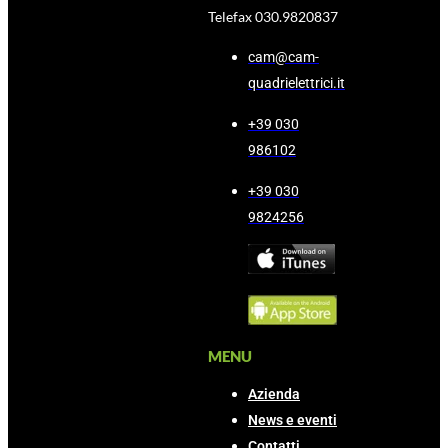
Telefax 030.9820837
cam@cam-
quadrielettrici.it
+39 030
986102
+39 030
9824256
MENU
Azienda
News e eventi
Contatti