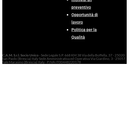
preventivo
Opportunità di
lavoro
Politica per la
Qualità
C.A.M. S.r.l. Socio Unico
- Sede Legale S.P. 668 KM 38 Via della Boffella, 37 - 25020
San Paolo (Brescia) Italy Sede Amministrativa ed Operativa Via Giardino, 3 - 25057
Sale Marasino (Brescia) Italy - P.IVA IT00448220178