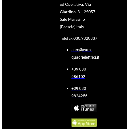
ed Operativa: Via
Giardino, 3 – 25057
Sale Marasino
(Brescia) Italy
Telefax 030.9820837
cam@cam-
quadrielettrici.it
+39 030
986102
+39 030
9824256