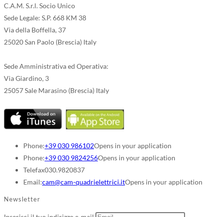
C.A.M. S.r.l. Socio Unico
Sede Legale: S.P. 668 KM 38
Via della Boffella, 37
25020 San Paolo (Brescia) Italy
Sede Amministrativa ed Operativa:
Via Giardino, 3
25057 Sale Marasino (Brescia) Italy
Phone:
+39 030 986102
Opens in your application
Phone:
+39 030 9824256
Opens in your application
Telefax
030.9820837
Email:
cam@cam-quadrielettrici.it
Opens in your application
Newsletter
Inserisci il tuo indirizzo e-mail