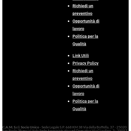
Richiedi un
preventivo
Opportunità di
lavoro
Politica per la
Qualità
Link Utili
Privacy Policy
Richiedi un
preventivo
Opportunità di
lavoro
Politica per la
Qualità
C.A.M. S.r.l. Socio Unico
- Sede Legale S.P. 668 KM 38 Via della Boffella, 37 - 25020
San Paolo (Brescia) Italy Sede Amministrativa ed Operativa Via Giardino, 3 - 25057