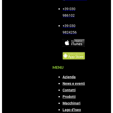
+39 030
986102
+39 030
9824256
MENU
Azienda
News e eventi
Contatti
Prodotti
Macchinari
Lago d’Iseo