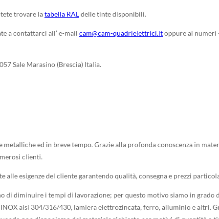
otete trovare la
tabella RAL
delle tinte disponibili.
te a contattarci all’ e-mail
cam@cam-quadrielettrici.it
oppure ai numeri 
057 Sale Marasino (Brescia) Italia.
 metalliche ed in breve tempo. Grazie alla profonda conoscenza in materia
umerosi clienti.
te alle esigenze del cliente garantendo qualità, consegna e prezzi partico
no di diminuire i tempi di lavorazione; per questo motivo siamo in grado 
 INOX aisi 304/316/430, lamiera elettrozincata, ferro, alluminio e altri. 