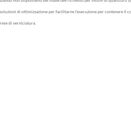
quando non disponiamo del materiale richiesto per motivi di quantità o ti
oluzioni di ottimizzazione per facilitarne l’esecuzione per contenere il co
ese di verniciatura.