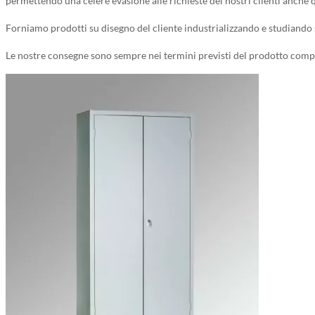
permettendo una celere evasione alle richieste dei nostri clienti anche 
Forniamo prodotti su disegno del cliente industrializzando e studiando s
Le nostre consegne sono sempre nei termini previsti del prodotto compr