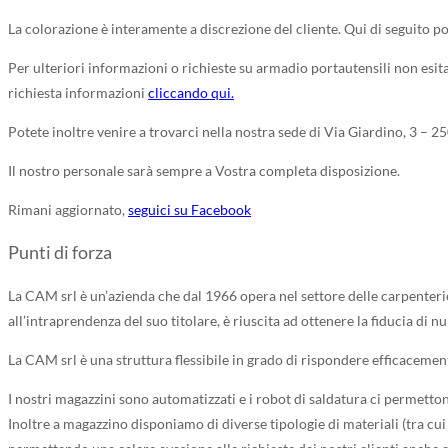
La colorazione è interamente a discrezione del cliente. Qui di seguito p
Per ulteriori informazioni o richieste su armadio portautensili non esita
richiesta informazioni
cliccando qui.
Potete inoltre venire a trovarci nella nostra sede di Via Giardino, 3 – 25
Il nostro personale sarà sempre a Vostra completa disposizione.
Rimani aggiornato,
seguici su Facebook
Punti di forza
La CAM srl è un’azienda che dal 1966 opera nel settore delle carpenterie
all’intraprendenza del suo titolare, è riuscita ad ottenere la fiducia di n
La CAM srl è una struttura flessibile in grado di rispondere efficacemen
I nostri magazzini sono automatizzati e i robot di saldatura ci permetto
Inoltre a magazzino disponiamo di diverse tipologie di materiali (tra cui