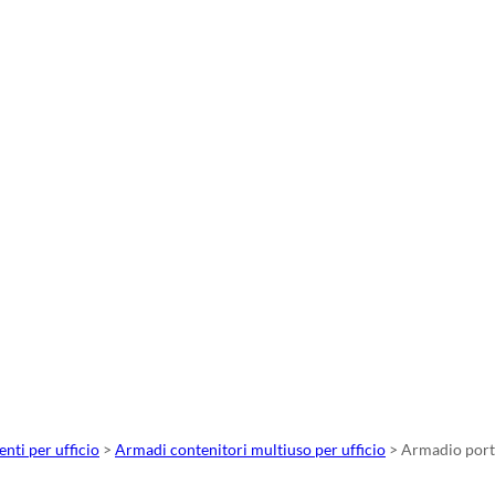
nti per ufficio
>
Armadi contenitori multiuso per ufficio
>
Armadio port