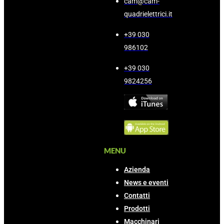
cam@cam-
quadrielettrici.it
+39 030
986102
+39 030
9824256
MENU
Azienda
News e eventi
Contatti
Prodotti
Macchinari