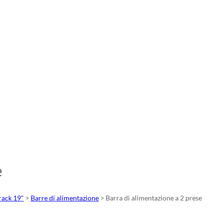
e
rack 19"
>
Barre di alimentazione
>
Barra di alimentazione a 2 prese