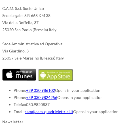
C.A.M. S.r.l. Socio Unico
Sede Legale: S.P. 668 KM 38
Via della Boffella, 37
25020 San Paolo (Brescia) Italy
Sede Amministrativa ed Operativa:
Via Giardino, 3
25057 Sale Marasino (Brescia) Italy
Phone:
+39 030 986102
Opens in your application
Phone:
+39 030 9824256
Opens in your application
Telefax
030.9820837
Email:
cam@cam-quadrielettrici.it
Opens in your application
Newsletter