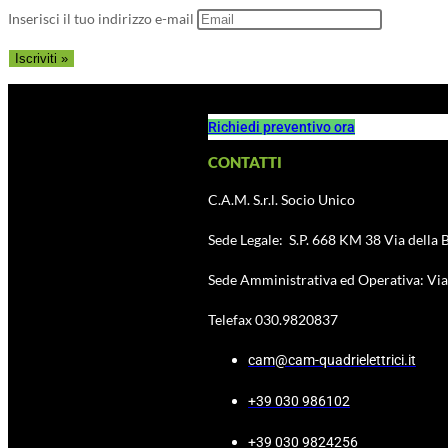
Inserisci il tuo indirizzo e-mail
Richiedi preventivo ora
CONTATTI
C.A.M. S.r.l. Socio Unico
Sede Legale: S.P. 668 KM 38 Via della B
Sede Amministrativa ed Operativa: Via 
Telefax 030.9820837
cam@cam-quadrielettrici.it
+39 030 986102
+39 030 9824256