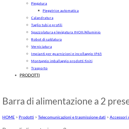
Piegatura
Piegatrice automatica
Calandratura
Taglio tubi e profili
Spazzolatura e levigatura INOX/Alluminio
Robot di saldatura
Verniciatura
Impianti per guarnizioni e incollaggio IP65
Montaggio imballaggio prodotti finiti
Trasporto
PRODOTTI
Barra di alimentazione a 2 pres
HOME
>
Prodotti
>
Telecomunicazioni e trasmissione dati
>
Accessori 