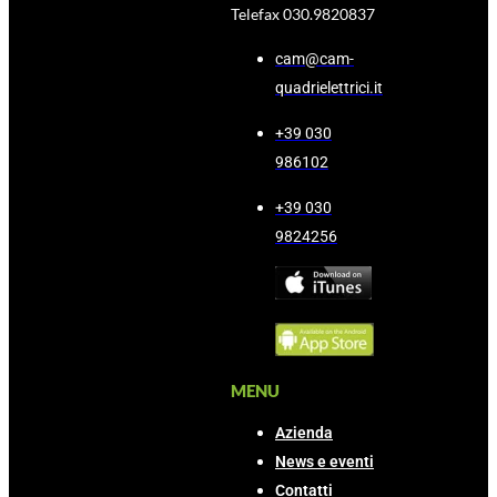
Telefax 030.9820837
cam@cam-
quadrielettrici.it
+39 030
986102
+39 030
9824256
MENU
Azienda
News e eventi
Contatti