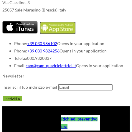
Via Giardino, 3
25057 Sale Marasino (Brescia) Italy
Phone:
+39 030 986102
Opens in your application
Phone:
+39 030 9824256
Opens in your application
Telefax
030.9820837
Email:
cam@cam-quadrielettrici.it
Opens in your application
Newsletter
Inserisci il tuo indirizzo e-mail
Richiedi preventivo
ora