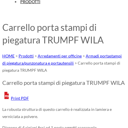
PRODOTTI
Carrello porta stampi di
piegatura TRUMPF WILA
HOME
>
Prodotti
>
Arredamenti per officine
>
Armadi portastampi
di piegatura/punzonatura e portautensili
>
Carrello porta stampi di
piegatura TRUMPF WILA
Carrello porta stampi di piegatura TRUMPF WILA
Print PDF
La robusta struttura di questo carrello è realizzata in lamiera e
verniciata a polvere.
Dispone di 4 ripiani fissi ed 1 porta oggetti scorrevole