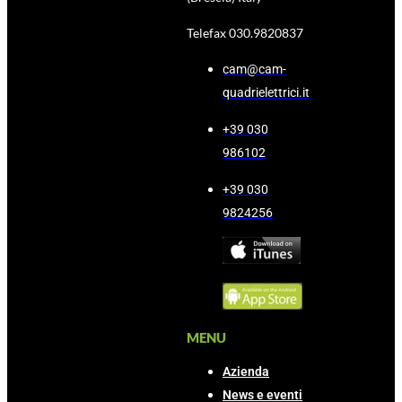
Telefax 030.9820837
cam@cam-
quadrielettrici.it
+39 030
986102
+39 030
9824256
MENU
Azienda
News e eventi