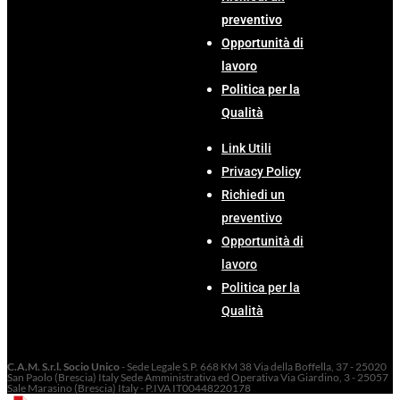
preventivo
Opportunità di
lavoro
Politica per la
Qualità
Link Utili
Privacy Policy
Richiedi un
preventivo
Opportunità di
lavoro
Politica per la
Qualità
C.A.M. S.r.l. Socio Unico
- Sede Legale S.P. 668 KM 38 Via della Boffella, 37 - 25020
San Paolo (Brescia) Italy Sede Amministrativa ed Operativa Via Giardino, 3 - 25057
Sale Marasino (Brescia) Italy - P.IVA IT00448220178