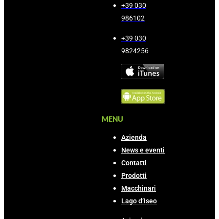
+39 030
986102
+39 030
9824256
MENU
Azienda
News e eventi
Contatti
Prodotti
Macchinari
Lago d’Iseo