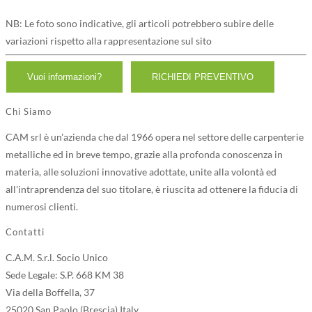
NB: Le foto sono indicative, gli articoli potrebbero subire delle
variazioni rispetto alla rappresentazione sul sito
Chi Siamo
CAM srl è un'azienda che dal 1966 opera nel settore delle carpenterie
metalliche ed in breve tempo, grazie alla profonda conoscenza in
materia, alle soluzioni innovative adottate, unite alla volontà ed
all'intraprendenza del suo titolare, è riuscita ad ottenere la fiducia di
numerosi clienti.
Contatti
C.A.M. S.r.l. Socio Unico
Sede Legale: S.P. 668 KM 38
Via della Boffella, 37
25020 San Paolo (Brescia) Italy