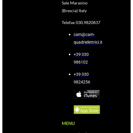
Sale Marasino
(Brescia) Italy
Telefax 030.9820837
cam@cam-
quadrielettrici.it
+39 030
986102
+39 030
9824256
MENU