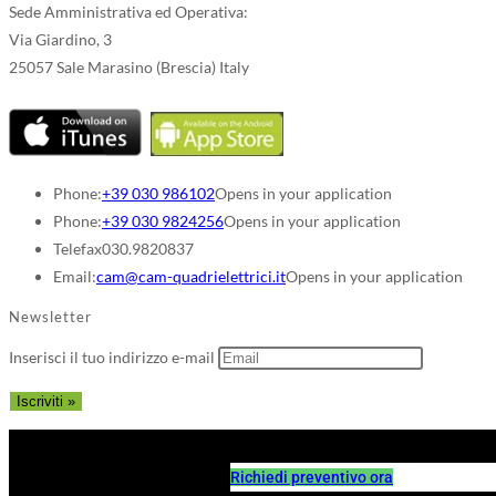
Sede Amministrativa ed Operativa:
Via Giardino, 3
25057 Sale Marasino (Brescia) Italy
Phone:
+39 030 986102
Opens in your application
Phone:
+39 030 9824256
Opens in your application
Telefax
030.9820837
Email:
cam@cam-quadrielettrici.it
Opens in your application
Newsletter
Inserisci il tuo indirizzo e-mail
Richiedi preventivo ora