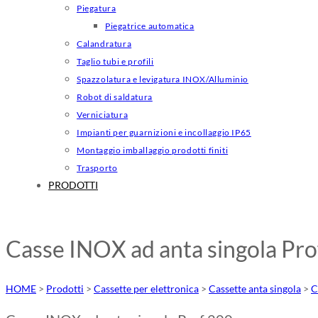
Piegatura
Piegatrice automatica
Calandratura
Taglio tubi e profili
Spazzolatura e levigatura INOX/Alluminio
Robot di saldatura
Verniciatura
Impianti per guarnizioni e incollaggio IP65
Montaggio imballaggio prodotti finiti
Trasporto
PRODOTTI
Casse INOX ad anta singola Pro
HOME
>
Prodotti
>
Cassette per elettronica
>
Cassette anta singola
>
C