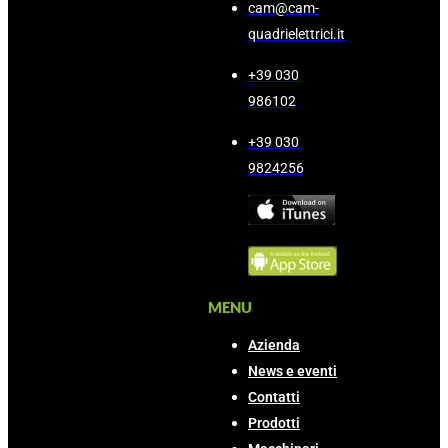
cam@cam-
quadrielettrici.it
+39 030
986102
+39 030
9824256
MENU
Azienda
News e eventi
Contatti
Prodotti