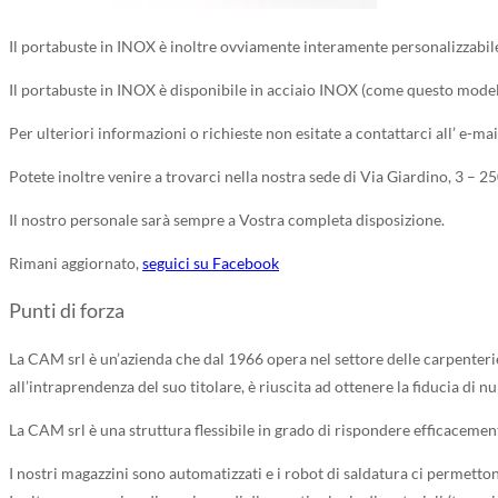
Il portabuste in INOX è inoltre ovviamente interamente personalizzabile
Il portabuste in INOX è disponibile in acciaio INOX (come questo mod
Per ulteriori informazioni o richieste non esitate a contattarci all’ e-ma
Potete inoltre venire a trovarci nella nostra sede di Via Giardino, 3 – 25
Il nostro personale sarà sempre a Vostra completa disposizione.
Rimani aggiornato,
seguici su Facebook
Punti di forza
La CAM srl è un’azienda che dal 1966 opera nel settore delle carpenterie
all’intraprendenza del suo titolare, è riuscita ad ottenere la fiducia di n
La CAM srl è una struttura flessibile in grado di rispondere efficacemen
I nostri magazzini sono automatizzati e i robot di saldatura ci permetto