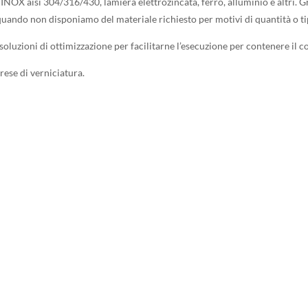
 INOX aisi 304/316/430, lamiera elettrozincata, ferro, alluminio e altri. 
quando non disponiamo del materiale richiesto per motivi di quantità o ti
oluzioni di ottimizzazione per facilitarne l’esecuzione per contenere il co
ese di verniciatura.