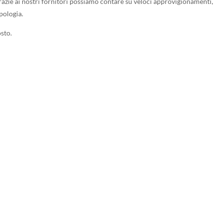
Grazie ai nostri fornitori possiamo contare su veloci approvigionamenti,
pologia.
sto.