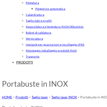
Piegatura
Piegatrice automatica
Calandratura
Taglio tubi e profili
Spazzolatura e levigatura INOX/Alluminio
Robot di saldatura
Verniciatura
Impianti per guarnizioni e incollaggio IP65
Montaggio imballaggio prodotti finiti
Trasporto
PRODOTTI
Portabuste in INOX
HOME
>
Prodotti
>
Taglio laser
>
Taglio laser INOX
>
Portabuste in IN