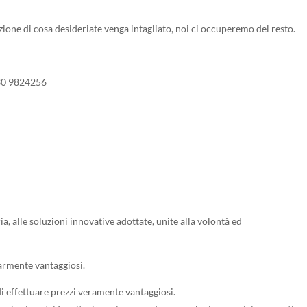
one di cosa desideriate venga intagliato, noi ci occuperemo del resto.
30 9824256
, alle soluzioni innovative adottate, unite alla volontà ed
larmente vantaggiosi.
di effettuare prezzi veramente vantaggiosi.