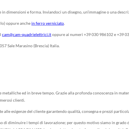
 in dimensioni e forma. Inviandoci un disegno, un’immagine o una descrizi
ello) oppure anche
in ferro verniciato
.
il
cam@cam-quadrielettrici.it
oppure ai numeri +39 030 986102 e +39 0
057 Sale Marasino (Brescia) Italia.
 metalliche ed in breve tempo. Grazie alla profonda conoscenza in materia
umerosi clienti.
te alle esigenze del cliente garantendo qualità, consegna e prezzi partico
no di diminuire i tempi di lavorazione; per questo motivo siamo in grado 