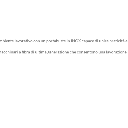
o ambiente lavorativo con un portabuste in INOX capace di unire praticità e
n macchinari a fibra di ultima generazione che consentono una lavorazion