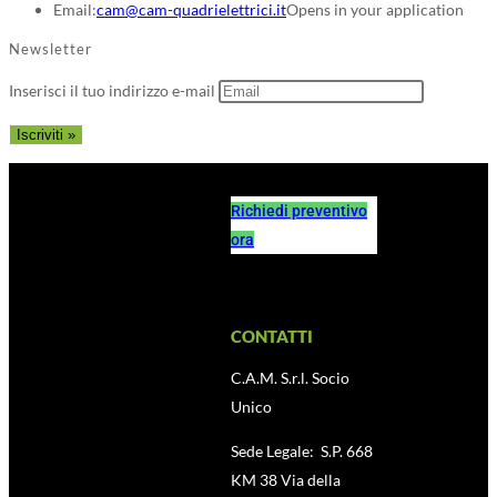
Email:
cam@cam-quadrielettrici.it
Opens in your application
Newsletter
Inserisci il tuo indirizzo e-mail
Richiedi preventivo
ora
CONTATTI
C.A.M. S.r.l. Socio
Unico
Sede Legale: S.P. 668
KM 38 Via della