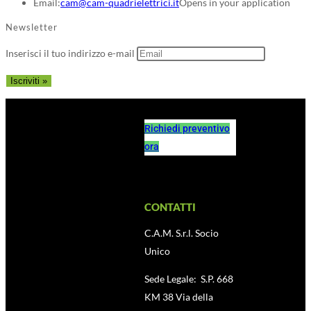
Email:
cam@cam-quadrielettrici.it
Opens in your application
Newsletter
Inserisci il tuo indirizzo e-mail
Richiedi preventivo
ora
CONTATTI
C.A.M. S.r.l. Socio
Unico
Sede Legale: S.P. 668
KM 38 Via della