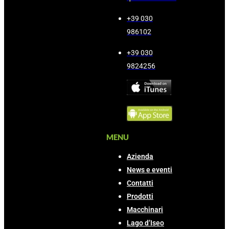
+39 030
986102
+39 030
9824256
MENU
Azienda
News e eventi
Contatti
Prodotti
Macchinari
Lago d’Iseo