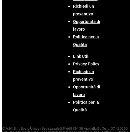
Richiedi un
preventivo
Opportunità di
lavoro
Politica per la
Qualità
Link Utili
Privacy Policy
Richiedi un
preventivo
Opportunità di
lavoro
Politica per la
Qualità
C.A.M. S.r.l. Socio Unico
- Sede Legale S.P. 668 KM 38 Via della Boffella, 37 - 25020
San Paolo (Brescia) Italy Sede Amministrativa ed Operativa Via Giardino, 3 - 25057