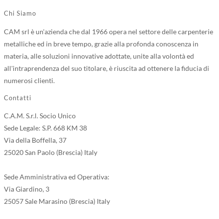
Chi Siamo
CAM srl è un'azienda che dal 1966 opera nel settore delle carpenterie
metalliche ed in breve tempo, grazie alla profonda conoscenza in
materia, alle soluzioni innovative adottate, unite alla volontà ed
all'intraprendenza del suo titolare, è riuscita ad ottenere la fiducia di
numerosi clienti.
Contatti
C.A.M. S.r.l. Socio Unico
Sede Legale: S.P. 668 KM 38
Via della Boffella, 37
25020 San Paolo (Brescia) Italy
Sede Amministrativa ed Operativa:
Via Giardino, 3
25057 Sale Marasino (Brescia) Italy