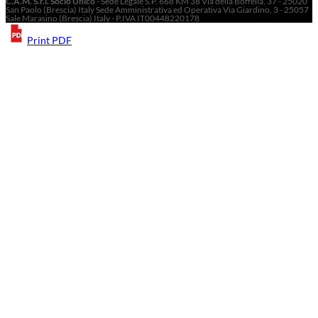
C.A.M. S.r.l. Socio Unico
- Sede Legale S.P. 668 KM 38 Via della Boffella, 37 - 25020
San Paolo (Brescia) Italy Sede Amministrativa ed Operativa Via Giardino, 3 - 25057
Sale Marasino (Brescia) Italy - P.IVA IT00448220178
Print PDF