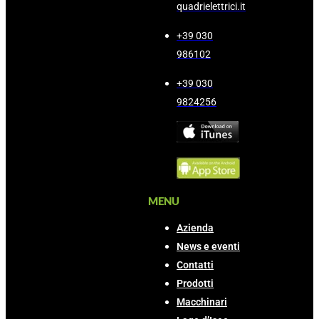
quadrielettrici.it
+39 030
986102
+39 030
9824256
MENU
Azienda
News e eventi
Contatti
Prodotti
Macchinari