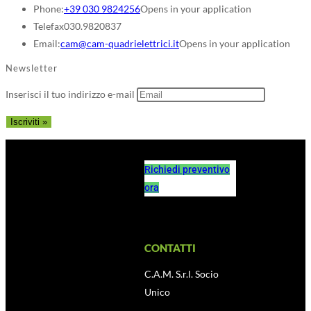
Phone:
+39 030 9824256
Opens in your application
Telefax
030.9820837
Email:
cam@cam-quadrielettrici.it
Opens in your application
Newsletter
Inserisci il tuo indirizzo e-mail
Richiedi preventivo
ora
CONTATTI
C.A.M. S.r.l. Socio
Unico