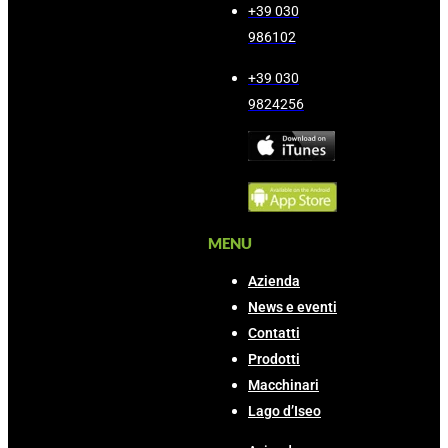
+39 030
986102
+39 030
9824256
MENU
Azienda
News e eventi
Contatti
Prodotti
Macchinari
Lago d’Iseo