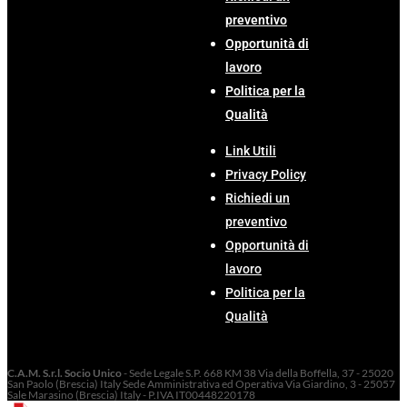
preventivo
Opportunità di
lavoro
Politica per la
Qualità
Link Utili
Privacy Policy
Richiedi un
preventivo
Opportunità di
lavoro
Politica per la
Qualità
C.A.M. S.r.l. Socio Unico
- Sede Legale S.P. 668 KM 38 Via della Boffella, 37 - 25020
San Paolo (Brescia) Italy Sede Amministrativa ed Operativa Via Giardino, 3 - 25057
Sale Marasino (Brescia) Italy - P.IVA IT00448220178