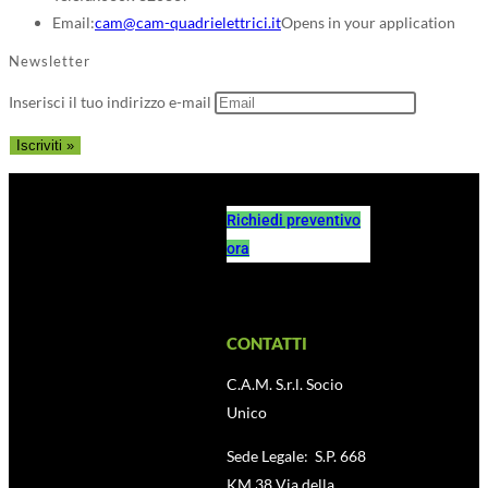
Email:
cam@cam-quadrielettrici.it
Opens in your application
Newsletter
Inserisci il tuo indirizzo e-mail
Richiedi preventivo
ora
CONTATTI
C.A.M. S.r.l. Socio
Unico
Sede Legale: S.P. 668
KM 38 Via della