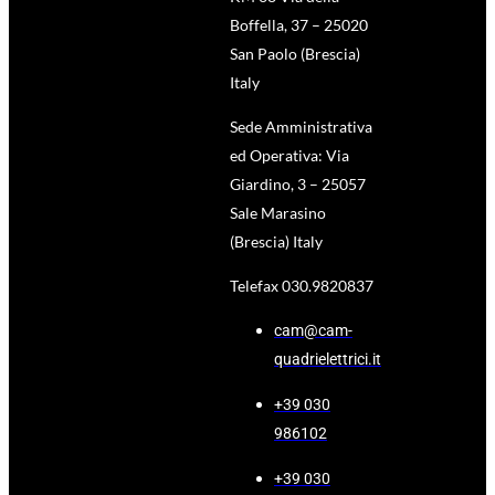
Boffella, 37 – 25020
San Paolo (Brescia)
Italy
Sede Amministrativa
ed Operativa: Via
Giardino, 3 – 25057
Sale Marasino
(Brescia) Italy
Telefax 030.9820837
cam@cam-
quadrielettrici.it
+39 030
986102
+39 030