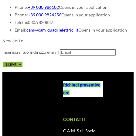
Phone:
+39 030 986102
Opens in your application
Phone:
+39 030 9824256
Opens in your application
Telefax
030.9820837
Email:
cam@cam-quadrielettrici.it
Opens in your application
Newsletter
Inserisci il tuo indirizzo e-mail
Richiedi preventivo
ora
CONTATTI
C.A.M. S.r.l. Socio