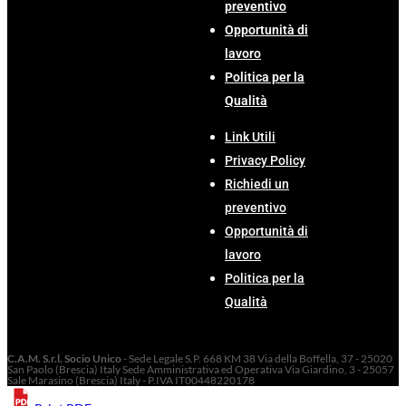
preventivo
Opportunità di
lavoro
Politica per la
Qualità
Link Utili
Privacy Policy
Richiedi un
preventivo
Opportunità di
lavoro
Politica per la
Qualità
C.A.M. S.r.l. Socio Unico
- Sede Legale S.P. 668 KM 38 Via della Boffella, 37 - 25020
San Paolo (Brescia) Italy Sede Amministrativa ed Operativa Via Giardino, 3 - 25057
Sale Marasino (Brescia) Italy - P.IVA IT00448220178